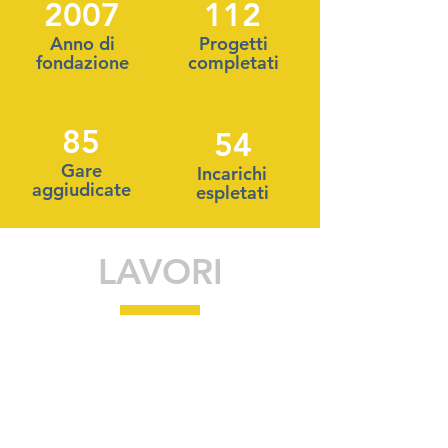
2007
112
Anno di
Progetti
fondazione
completati
85
54
Gare
Incarichi
aggiudicate
espletati
LAVORI